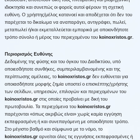
ιδιοκτησία και συνεπώς οι φορείς αυτοί φέρουν τη σχετική
ευθύνη. Ο χρήστης/μέλος κατανοεί και αποδέχεται ότι δεν του
παρέχεται το δικαίωμα να αναπαράγει, αντιγράφει, πωλεί,
μεταπωλεί ή/και εκμεταλλεύεται εμπορικά με οποιονδήποτε
τρόπο σύνολο ή μέρος του περιεχομένου του
koinoxristos.gr
.
Περιορισμός Ευθύνης
Δεδομένης της φύσης και του όγκου του Διαδικτύου, υπό
οποιεσδήποτε συνθήκες, συμπεριλαμβανομένης και της
περίπτωσης αμέλειας, το
koinoxristos.gr
δεν ευθύνεται για
οποιασδήποτε μορφής ζημία υποστεί ο επισκέπτης/χρήστης
των σελίδων, υπηρεσιών, επιλογών και περιεχομένων του
koinoxristos.gr
στις οποίες προβαίνει με δική του
πρωτοβουλία. Τα περιεχόμενα του
koinoxristos.gr
παρέχονται «όπως ακριβώς είναι» χωρίς καμία εγγύηση
εκπεφρασμένη ή και συνεπαγόμενη με οποιοδήποτε τρόπο.
Στο μέγιστο βαθμό και σύμφωνα με το νόμο, το
koinoxristos.gr
αρνείται όλες τις εγγυήσεις εκπεφρασμένες ή