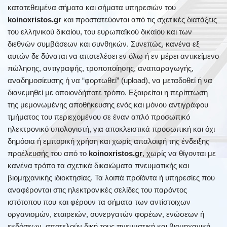
κατατεθειμένα σήματα και σήματα υπηρεσιών του
koinoxristos.gr
και προστατεύονται από τις σχετικές διατάξεις
του ελληνικού δικαίου, του ευρωπαϊκού δικαίου και των
διεθνών συμβάσεων και συνθηκών. Συνεπώς, κανένα εξ
αυτών δε δύναται να αποτελέσει εν όλω ή εν μέρει αντικείμενο
πώλησης, αντιγραφής, τροποποίησης, αναπαραγωγής,
αναδημοσίευσης ή να “φορτωθεί” (upload), να μεταδοθεί ή να
διανεμηθεί με οποιονδήποτε τρόπο. Εξαιρείται η περίπτωση
της μεμονωμένης αποθήκευσης ενός και μόνου αντιγράφου
τμήματος του περιεχομένου σε έναν απλό προσωπικό
ηλεκτρονικό υπολογιστή, για αποκλειστικά προσωπική και όχι
δημόσια ή εμπορική χρήση και χωρίς απαλοιφή της ένδειξης
προέλευσής του από το
koinoxristos.gr
, χωρίς να θίγονται με
κανένα τρόπο τα σχετικά δικαιώματα πνευματικής και
βιομηχανικής ιδιοκτησίας. Τα λοιπά προϊόντα ή υπηρεσίες που
αναφέρονται στις ηλεκτρονικές σελίδες του παρόντος
ιστότοπου που και φέρουν τα σήματα των αντίστοιχων
οργανισμών, εταιρειών, συνεργατών φορέων, ενώσεων ή
εκδόσεων, αποτελούν δική τους πνευματική και βιομηχανική