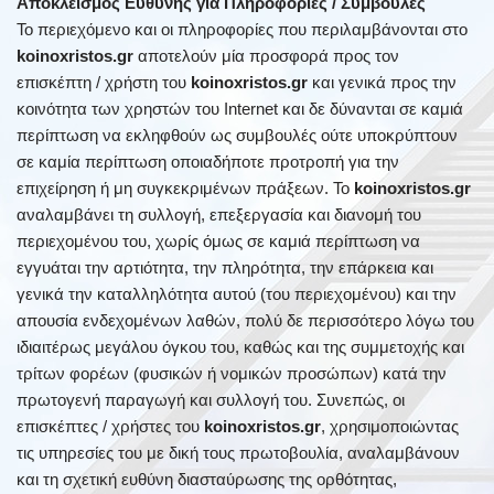
Αποκλεισμός Ευθύνης για Πληροφορίες / Συμβουλές
Το περιεχόμενο και οι πληροφορίες που περιλαμβάνονται στο
koinoxristos.gr
αποτελούν μία προσφορά προς τον
επισκέπτη / χρήστη του
koinoxristos.gr
και γενικά προς την
κοινότητα των χρηστών του Internet και δε δύνανται σε καμιά
περίπτωση να εκληφθούν ως συμβουλές ούτε υποκρύπτουν
σε καμία περίπτωση οποιαδήποτε προτροπή για την
επιχείρηση ή μη συγκεκριμένων πράξεων. Το
koinoxristos.gr
αναλαμβάνει τη συλλογή, επεξεργασία και διανομή του
περιεχομένου του, χωρίς όμως σε καμιά περίπτωση να
εγγυάται την αρτιότητα, την πληρότητα, την επάρκεια και
γενικά την καταλληλότητα αυτού (του περιεχομένου) και την
απουσία ενδεχομένων λαθών, πολύ δε περισσότερο λόγω του
ιδιαιτέρως μεγάλου όγκου του, καθώς και της συμμετοχής και
τρίτων φορέων (φυσικών ή νομικών προσώπων) κατά την
πρωτογενή παραγωγή και συλλογή του. Συνεπώς, οι
επισκέπτες / χρήστες του
koinoxristos.gr
, χρησιμοποιώντας
τις υπηρεσίες του με δική τους πρωτοβουλία, αναλαμβάνουν
και τη σχετική ευθύνη διασταύρωσης της ορθότητας,