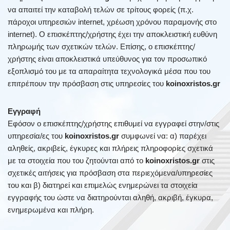
να απαιτεί την καταβολή τελών σε τρίτους φορείς (π.χ.
πάροχοι υπηρεσιών internet, χρέωση χρόνου παραμονής στο
internet). Ο επισκέπτης/χρήστης έχει την αποκλειστική ευθύνη
πληρωμής των σχετικών τελών. Επίσης, ο επισκέπτης/
χρήστης είναι αποκλειστικά υπεύθυνος για τον προσωπικό
εξοπλισμό του με τα απαραίτητα τεχνολογικά μέσα που του
επιτρέπουν την πρόσβαση στις υπηρεσίες του
koinoxristos.gr
Εγγραφή
Εφόσον ο επισκέπτης/χρήστης επιθυμεί να εγγραφεί στην/στις
υπηρεσία/ες του
koinoxristos.gr
συμφωνεί να: α) παρέχει
αληθείς, ακριβείς, έγκυρες και πλήρεις πληροφορίες σχετικά
με τα στοιχεία που του ζητούνται από το
koinoxristos.gr
στις
σχετικές αιτήσεις για πρόσβαση στα περιεχόμενα/υπηρεσίες
του και β) διατηρεί και επιμελώς ενημερώνει τα στοιχεία
εγγραφής του ώστε να διατηρούνται αληθή, ακριβή, έγκυρα,
ενημερωμένα και πλήρη.