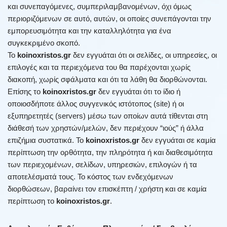
και συνεπαγόμενες, συμπεριλαμβανομένων, όχι όμως
περιοριζόμενων σε αυτό, αυτών, οι οποίες συνεπάγονται την
εμπορευσιμότητα και την καταλληλότητα για ένα
συγκεκριμένο σκοπό.
Το
koinoxristos.gr
δεν εγγυάται ότι οι σελίδες, οι υπηρεσίες, οι
επιλογές και τα περιεχόμενα του θα παρέχονται χωρίς
διακοπή, χωρίς σφάλματα και ότι τα λάθη θα διορθώνονται.
Επίσης το
koinoxristos.gr
δεν εγγυάται ότι το ίδιο ή
οποιοσδήποτε άλλος συγγενικός ιστότοπος (site) ή οι
εξυπηρετητές (servers) μέσω των οποίων αυτά τίθενται στη
διάθεσή των χρηστών/μελών, δεν περιέχουν “ιούς” ή άλλα
επιζήμια συστατικά. Το
koinoxristos.gr
δεν εγγυάται σε καμία
περίπτωση την ορθότητα, την πληρότητα ή και διαθεσιμότητα
των περιεχομένων, σελίδων, υπηρεσιών, επιλογών ή τα
αποτελέσματά τους. Το κόστος των ενδεχόμενων
διορθώσεων, βαραίνει τον επισκέπτη / χρήστη και σε καμία
περίπτωση το
koinoxristos.gr
.