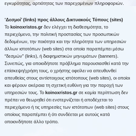
εγκυρότητας, αρτιότητας των παρεχομένων πληροφοριών.
‘Δεσμοί’ (links) προς άλλους Δικτυακούς Τόπους (sites)
Το
koinoxristos.gr
δεν ελέγχει τη διαθεσιμότητα, το
περιεχόμενο, την πολιτική προστασίας των προσωπικών
δεδομένων, την ποιότητα και την πληρότητα των υπηρεσιών
άλλων ιστοτόπων (web sites) στα οποία παραπέμπει μέσω
“δεσμών” (links), ή διαφημιστικών μηνυμάτων (banners).
Συνεπώς, για οποιοδήποτε πρόβλημα παρουσιασθεί κατά την
επίσκεψη/χρήση τους, ο χρήστης οφείλει να απευθυνθεί
απευθείας στους αντίστοιχους ιστότοπους (web sites), οι οποίοι
και φέρουν ακέραια τη σχετική ευθύνη για την παροχή των
υπηρεσιών τους. Το
koinoxristos.gr
σε καμία περίπτωση δεν
πρέπει να θεωρηθεί ότι ενστερνίζεται ή αποδέχεται το
περιεχόμενο ή τις υπηρεσίες των ιστότοπων (web sites) στους
οποίους παραπέμπει ή ότι συνδέεται με αυτούς κατά
οποιονδήποτε άλλο τρόπο.