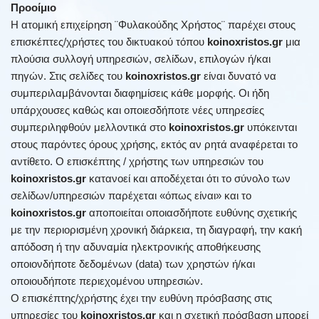
Προοίμιο
Η ατομική επιχείρηση ¨Φυλακούδης Χρήστος¨ παρέχει στους
επισκέπτες/χρήστες του δικτυακού τόπου
koinoxristos.gr
μια
πλούσια συλλογή υπηρεσιών, σελίδων, επιλογών ή/και
πηγών. Στις σελίδες του
koinoxristos.gr
είναι δυνατό να
συμπεριλαμβάνονται διαφημίσεις κάθε μορφής. Οι ήδη
υπάρχουσες καθώς και οποιεσδήποτε νέες υπηρεσίες
συμπεριληφθούν μελλοντικά στο
koinoxristos.gr
υπόκεινται
στους παρόντες όρους χρήσης, εκτός αν ρητά αναφέρεται το
αντίθετο. Ο επισκέπτης / χρήστης των υπηρεσιών του
koinoxristos.gr
κατανοεί και αποδέχεται ότι το σύνολο των
σελίδων/υπηρεσιών παρέχεται «όπως είναι» και το
koinoxristos.gr
αποποιείται οποιασδήποτε ευθύνης σχετικής
με την περιορισμένη χρονική διάρκεια, τη διαγραφή, την κακή
απόδοση ή την αδυναμία ηλεκτρονικής αποθήκευσης
οποιονδήποτε δεδομένων (data) των χρηστών ή/και
οποιουδήποτε περιεχομένου υπηρεσιών.
Ο επισκέπτης/χρήστης έχει την ευθύνη πρόσβασης στις
υπηρεσίες του
koinoxristos.gr
και η σχετική πρόσβαση μπορεί