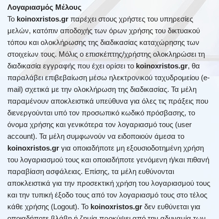
Λογαριασμός Μέλους
Το
koinoxristos.gr
παρέχει στους χρήστες του υπηρεσίες
μελών, κατόπιν αποδοχής των όρων χρήσης του δικτυακού
τόπου και ολοκλήρωσης της διαδικασίας καταχώρησης των
στοιχείων τους. Μόλις ο επισκέπτης/χρήστης ολοκληρώσει τη
διαδικασία εγγραφής που έχει ορίσει το
koinoxristos.gr
, θα
παραλάβει επιβεβαίωση μέσω ηλεκτρονικού ταχυδρομείου (e-
mail) σχετικά με την ολοκλήρωση της διαδικασίας. Τα μέλη
παραμένουν αποκλειστικά υπεύθυνα για όλες τις πράξεις που
διενεργούνται υπό τον προσωπικό κωδικό πρόσβασης, το
όνομα χρήσης και γενικότερα τον λογαριασμό τους (user
account). Τα μέλη συμφωνούν να ειδοποιούν άμεσα το
koinoxristos.gr
για οποιαδήποτε μη εξουσιοδοτημένη χρήση
του λογαριασμού τους και οποιαδήποτε γενόμενη ή/και πιθανή
παραβίαση ασφάλειας. Επίσης, τα μέλη ευθύνονται
αποκλειστικά για την προσεκτική χρήση του λογαριασμού τους
και την τυπική έξοδο τους από τον λογαριασμό τους στο τέλος
κάθε χρήσης (Logout). Το
koinoxristos.gr
δεν ευθύνεται για
οποιαδήποτε βλάβη ή ζημία προκύψει από την αδυναμία των